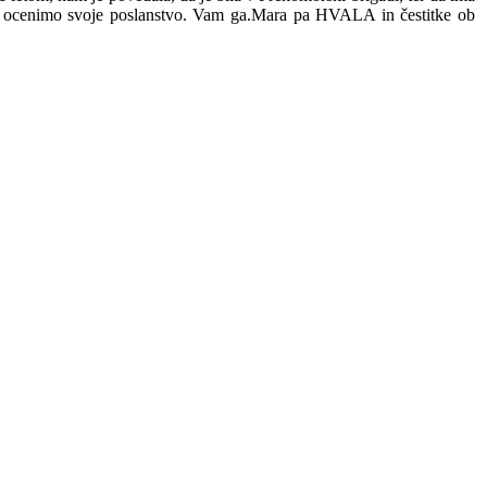
 in ocenimo svoje poslanstvo. Vam ga.Mara pa HVALA in čestitke ob