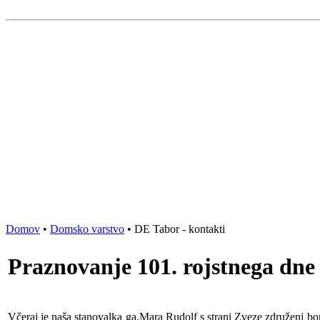
Domov
•
Domsko varstvo
• DE Tabor - kontakti
Praznovanje 101. rojstnega dne
Včeraj je naša stanovalka ga.Mara Rudolf s strani Zveze združenj bor