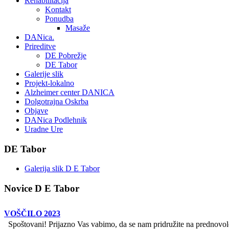
Rehabilitacija
Kontakt
Ponudba
Masaže
DANica.
Prireditve
DE Pobrežje
DE Tabor
Galerije slik
Projekt-lokalno
Alzheimer center DANICA
Dolgotrajna Oskrba
Objave
DANica Podlehnik
Uradne Ure
DE Tabor
Galerija slik D E Tabor
Novice D E Tabor
VOŠČILO 2023
Spoštovani! Prijazno Vas vabimo, da se nam pridružite na prednovolet