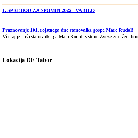
1. SPREHOD ZA SPOMIN 2022 - VABILO
...
Praznovanje 101. rojstnega dne stanovalke gospe Mare Rudolf
Včeraj je naša stanovalka ga.Mara Rudolf s strani Zveze združenj borc
Lokacija DE Tabor