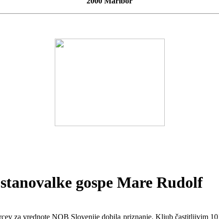
2000 Maribor
 stanovalke gospe Mare Rudolf
cev za vrednote NOB Slovenije dobila priznanje. Kljub častitljivim 101